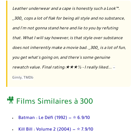
Leather underwear and a cape is honestly such a Look™.
_300_ cops a lot of flak for being all style and no substance,
and I'm not gonna stand here and lie to you by refuting
that. What I will say however, is that style over substance
does not inherently make a movie bad. _300_ is a lot of fun,
you get what's going on, and there's some genuine
rewatch value. Final rating:★★★½ - I really liked...
—
Gimly
, TMDb
🎥 Films Similaires à 300
Batman : Le Défi
(1992) — ⭐ 6.9/10
Kill Bill : Volume 2
(2004) — ⭐ 7.9/10