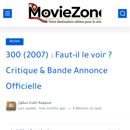
Action
300 (2007) : Faut-il le voir ?
Critique & Bande Annonce
Officielle
مجموعة نافدة سكول
Last update :
few months ago
6 Minutes to read