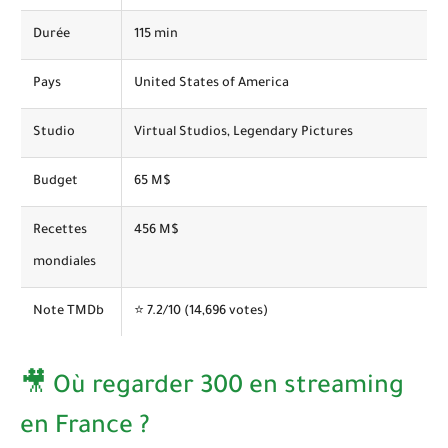
Durée
115 min
Pays
United States of America
Studio
Virtual Studios, Legendary Pictures
Budget
65 M$
Recettes
456 M$
mondiales
Note TMDb
⭐
7.2
/10 (14,696 votes)
🎥 Où regarder 300 en streaming
en France ?