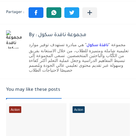
By : مجموعة نافدة سكول
مجموعة "
" هي مبادرة تستهدف توفير موارد
نافذة سكول
تعليمية شاملة ومتميزة للطلاب، من خلال الاستعانة بفريق
من الكُتّاب والباحثين المتخصصين. تسعى المجموعة إلى
تبسيط المفاهيم الدراسية وجعل عملية التعلم أكثر كفاءة
وسهولة عبر تقديم محتوى تعليمي عالي الجودة ومُصمم
خصيصًا لاحتياجات الطلاب
You may like these posts
Action
Action