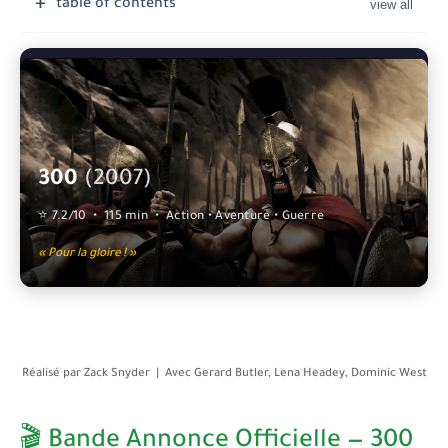
table of contents
300
(2007)
⭐ 7.2/10 • 115 min • Action • Aventure • Guerre
« Pour la gloire ! »
Réalisé par
Zack Snyder
| Avec
Gerard Butler, Lena Headey, Dominic West
🎬 Bande Annonce Officielle — 300