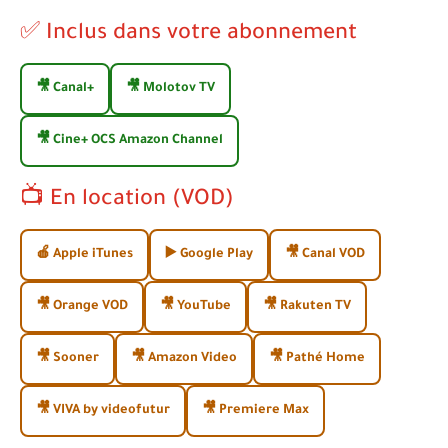
✅ Inclus dans votre abonnement
🎥 Canal+
🎥 Molotov TV
🎥 Cine+ OCS Amazon Channel
📺 En location (VOD)
🍎 Apple iTunes
▶️ Google Play
🎥 Canal VOD
🎥 Orange VOD
🎥 YouTube
🎥 Rakuten TV
🎥 Sooner
🎥 Amazon Video
🎥 Pathé Home
🎥 VIVA by videofutur
🎥 Premiere Max