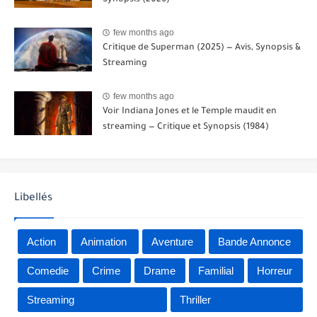
few months ago
Critique de Superman (2025) — Avis, Synopsis &
Streaming
few months ago
Voir Indiana Jones et le Temple maudit en
streaming — Critique et Synopsis (1984)
Libellés
Action
Animation
Aventure
Bande Annonce
Comedie
Crime
Drame
Familial
Horreur
Streaming
Thriller