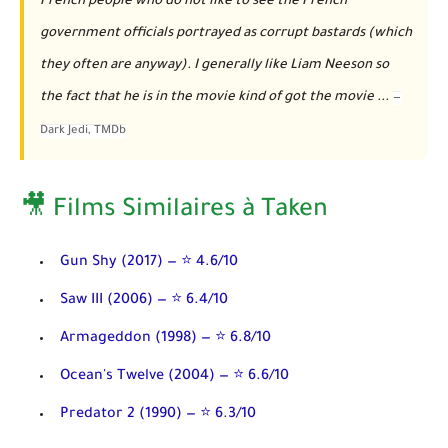
French people who do not like to see the French
government officials portrayed as corrupt bastards (which
they often are anyway). I generally like Liam Neeson so
the fact that he is in the movie kind of got the movie ...
—
Dark Jedi
, TMDb
🎥 Films Similaires à Taken
Gun Shy
(2017) — ⭐ 4.6/10
Saw III
(2006) — ⭐ 6.4/10
Armageddon
(1998) — ⭐ 6.8/10
Ocean's Twelve
(2004) — ⭐ 6.6/10
Predator 2
(1990) — ⭐ 6.3/10