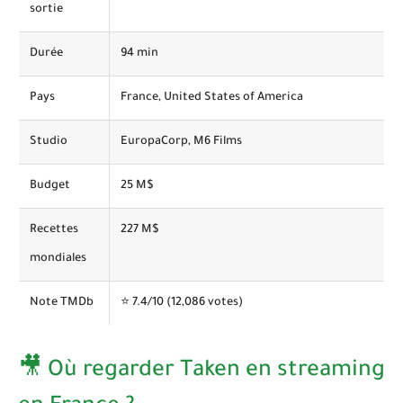
sortie
Durée
94 min
Pays
France, United States of America
Studio
EuropaCorp, M6 Films
Budget
25 M$
Recettes
227 M$
mondiales
Note TMDb
⭐
7.4
/10 (12,086 votes)
🎥 Où regarder Taken en streaming