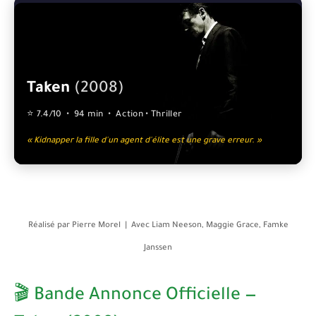
Taken
(2008)
⭐ 7.4/10 • 94 min • Action • Thriller
« Kidnapper la fille d'un agent d'élite est une grave erreur. »
Réalisé par
Pierre Morel
| Avec
Liam Neeson, Maggie Grace, Famke
Janssen
🎬 Bande Annonce Officielle —