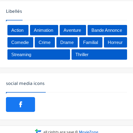
Libellés
Action
Animation
Aventure
Bande Annonce
Comedie
Crime
Drame
Familial
Horreur
Streaming
Thriller
social media icons
all rights are save ©
MovieZone