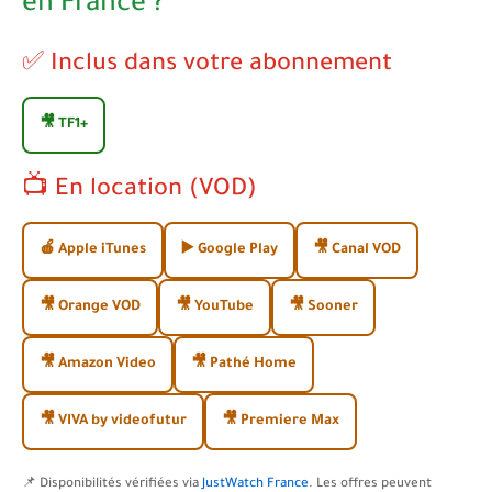
en France ?
✅ Inclus dans votre abonnement
🎥 TF1+
📺 En location (VOD)
🍎 Apple iTunes
▶️ Google Play
🎥 Canal VOD
🎥 Orange VOD
🎥 YouTube
🎥 Sooner
🎥 Amazon Video
🎥 Pathé Home
🎥 VIVA by videofutur
🎥 Premiere Max
📌 Disponibilités vérifiées via
JustWatch France
. Les offres peuvent