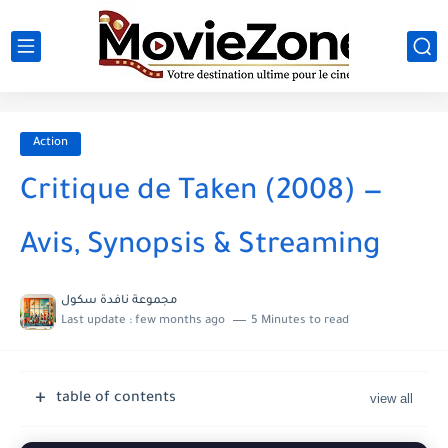
Action
Critique de Taken (2008) —
Avis, Synopsis & Streaming
مجموعة نافدة سكول
Last update :
few months ago
5 Minutes to read
table of contents