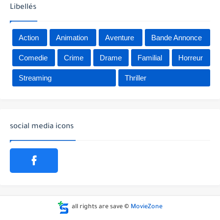
Libellés
Action
Animation
Aventure
Bande Annonce
Comedie
Crime
Drame
Familial
Horreur
Streaming
Thriller
social media icons
all rights are save ©
MovieZone