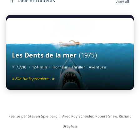
table of contents
Les Dents de la mer
(1975)
⭐ 7.7/10 • 124 min • Horreur • Thriller • Aventure
« Elle fut la première… »
Réalisé par
Steven Spielberg
| Avec
Roy Scheider, Robert Shaw, Richard
Dreyfuss