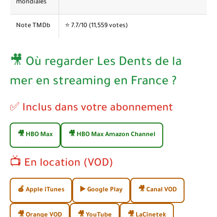
mondiales
Note TMDb
⭐
7.7
/10 (11,559 votes)
🎥 Où regarder Les Dents de la
mer en streaming en France ?
✅ Inclus dans votre abonnement
🎥 HBO Max
🎥 HBO Max Amazon Channel
📺 En location (VOD)
🍎 Apple iTunes
▶️ Google Play
🎥 Canal VOD
🎥 Orange VOD
🎥 YouTube
🎥 LaCinetek