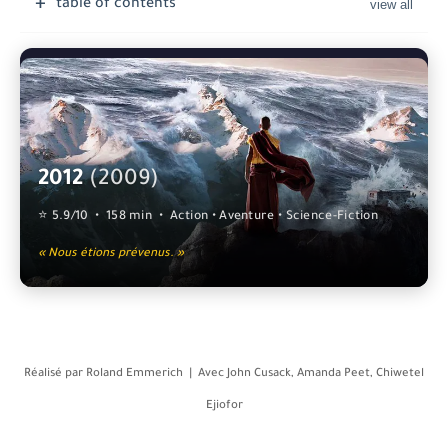
table of contents
2012
(2009)
⭐ 5.9/10 • 158 min • Action • Aventure • Science-Fiction
« Nous étions prévenus. »
Réalisé par
Roland Emmerich
| Avec
John Cusack, Amanda Peet, Chiwetel
Ejiofor