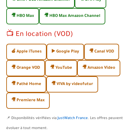
🎥 Cine+ OCS Amazon Channel
🎥 SFR Play
🎥 HBO Max
🎥 HBO Max Amazon Channel
📺 En location (VOD)
🍎 Apple iTunes
▶️ Google Play
🎥 Canal VOD
🎥 Orange VOD
🎥 YouTube
🎥 Amazon Video
🎥 Pathé Home
🎥 VIVA by videofutur
🎥 Premiere Max
📌 Disponibilités vérifiées via
JustWatch France
. Les offres peuvent
évoluer à tout moment.