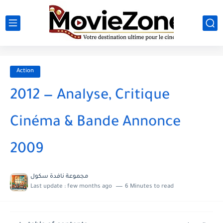
Action
2012 — Analyse, Critique
Cinéma & Bande Annonce
2009
مجموعة نافدة سكول
Last update :
few months ago
6 Minutes to read