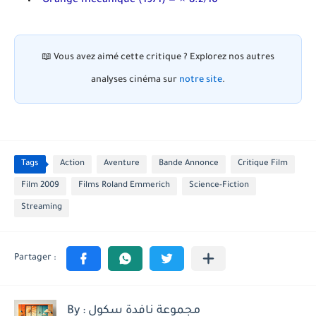
Orange mécanique
(1971) — ⭐ 8.2/10
📖
Vous avez aimé cette critique ?
Explorez nos autres
analyses cinéma sur
notre site
.
Tags
Action
Aventure
Bande Annonce
Critique Film
Film 2009
Films Roland Emmerich
Science-Fiction
Streaming
By : مجموعة نافدة سكول