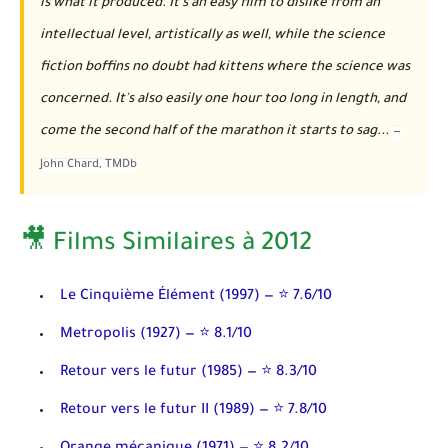
is what it produced. It's an easy film to dislike from an
intellectual level, artistically as well, while the science
fiction boffins no doubt had kittens where the science was
concerned. It's also easily one hour too long in length, and
come the second half of the marathon it starts to sag...
—
John Chard
, TMDb
🎥 Films Similaires à 2012
Le Cinquième Élément
(1997) — ⭐ 7.6/10
Metropolis
(1927) — ⭐ 8.1/10
Retour vers le futur
(1985) — ⭐ 8.3/10
Retour vers le futur II
(1989) — ⭐ 7.8/10