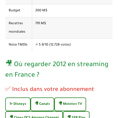
Budget
200 M$
Recettes
791 M$
mondiales
Note TMDb
⭐
5.9
/10 (12,728 votes)
🎥 Où regarder 2012 en streaming
en France ?
✅ Inclus dans votre abonnement
✨ Disney+
🎥 Canal+
🎥 Molotov TV