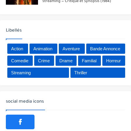
streaming — Critique et Synopsis (1984)
Libellés
Action
Animation
Aventure
Bande Annonce
Comedie
Crime
Drame
Familial
Horreur
Streaming
Thriller
social media icons