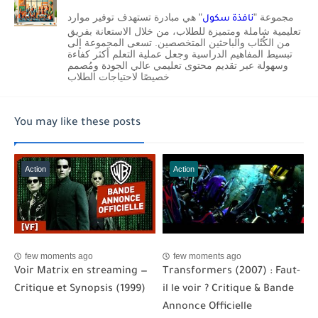
مجموعة "
" هي مبادرة تستهدف توفير موارد
نافذة سكول
تعليمية شاملة ومتميزة للطلاب، من خلال الاستعانة بفريق
من الكُتّاب والباحثين المتخصصين. تسعى المجموعة إلى
تبسيط المفاهيم الدراسية وجعل عملية التعلم أكثر كفاءة
وسهولة عبر تقديم محتوى تعليمي عالي الجودة ومُصمم
خصيصًا لاحتياجات الطلاب
You may like these posts
Action
Action
few moments ago
few moments ago
Voir Matrix en streaming —
Transformers (2007) : Faut-
Critique et Synopsis (1999)
il le voir ? Critique & Bande
Annonce Officielle