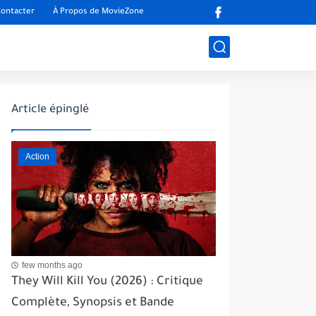
ontacter
À Propos de MovieZone
Article épinglé
Action
few months ago
They Will Kill You (2026) : Critique
Complète, Synopsis et Bande