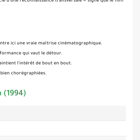
icie d'une reconnaissance transversale — signe que le film
tre ici une vraie maîtrise cinématographique.
rformance qui vaut le détour.
intient l'intérêt de bout en bout.
 bien chorégraphiées.
 (1994)