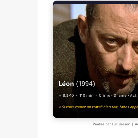
Léon
(1994)
⭐ 8.3/10 • 110 min • Crime • Drame • Act
« Si vous voulez un travail bien fait, faites app
Réalisé par
Luc Besson
| A