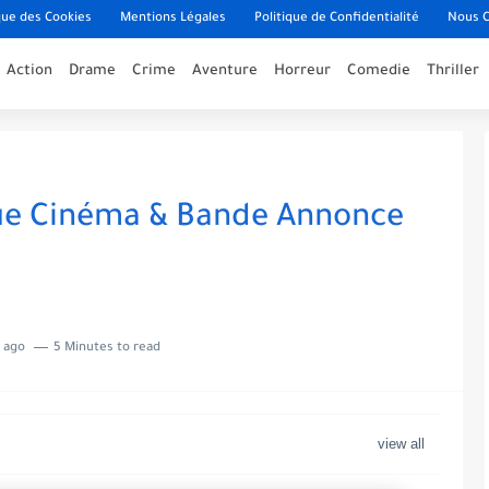
que des Cookies
Mentions Légales
Politique de Confidentialité
Nous C
Action
Drame
Crime
Aventure
Horreur
Comedie
Thriller
que Cinéma & Bande Annonce
 ago
5 Minutes to read