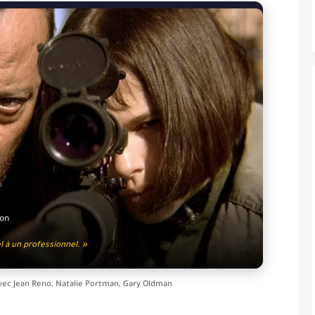
ion
el à un professionnel. »
vec
Jean Reno, Natalie Portman, Gary Oldman