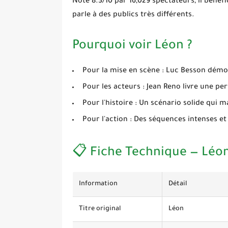
Noté
8.3/10
par 16,029 spectateurs, il bénéf
parle à des publics très différents.
Pourquoi voir Léon ?
Pour la mise en scène :
Luc Besson démon
Pour les acteurs :
Jean Reno livre une pe
Pour l'histoire :
Un scénario solide qui ma
Pour l'action :
Des séquences intenses et
📋 Fiche Technique — Léon
Information
Détail
Titre original
Léon