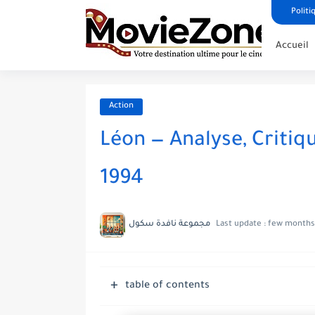
Politi
Accueil
Action
Léon — Analyse, Criti
1994
مجموعة نافدة سكول
Last update :
few months
table of contents