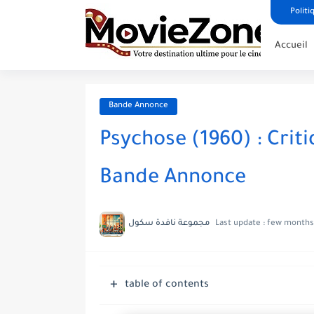
Politi
Accueil
Bande Annonce
Psychose (1960) : Crit
Bande Annonce
مجموعة نافدة سكول
Last update :
few months
table of contents