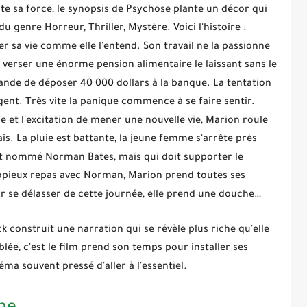
oute sa force, le synopsis de
Psychose
plante un décor qui
 du genre
Horreur, Thriller, Mystère
. Voici l'histoire :
 sa vie comme elle l'entend. Son travail ne la passionne
t verser une énorme pension alimentaire le laissant sans le
ande de déposer 40 000 dollars à la banque. La tentation
rgent. Très vite la panique commence à se faire sentir.
e et l'excitation de mener une nouvelle vie, Marion roule
ais. La pluie est battante, la jeune femme s'arrête près
t nommé Norman Bates, mais qui doit supporter le
copieux repas avec Norman, Marion prend toutes ses
ur se délasser de cette journée, elle prend une douche…
k construit une narration qui se révèle plus riche qu'elle
lée, c'est le film prend son temps pour installer ses
ma souvent pressé d'aller à l'essentiel.