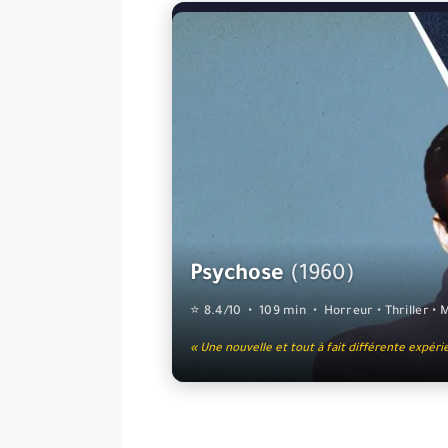
Psychose
(1960)
⭐ 8.4/10 • 109 min • Horreur • Thriller • 
« Une nouvelle et tout à fait différente expérie