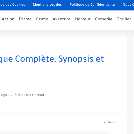
que des Cookies
Mentions Légales
Politique de Confidentialité
Nous C
Action
Drame
Crime
Aventure
Horreur
Comedie
Thriller
ique Complète, Synopsis et
 ago
6 Minutes to read