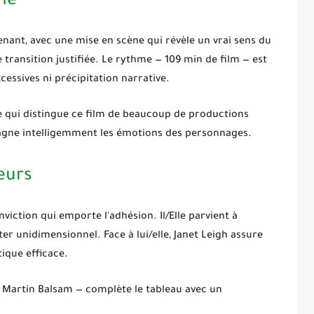
ène
nant, avec une mise en scène qui révèle un vrai sens du
ransition justifiée. Le rythme — 109 min de film — est
essives ni précipitation narrative.
e qui distingue ce film de beaucoup de productions
ne intelligemment les émotions des personnages.
eurs
viction qui emporte l'adhésion. Il/Elle parvient à
r unidimensionnel. Face à lui/elle,
Janet Leigh
assure
ique efficace.
n, Martin Balsam — complète le tableau avec un