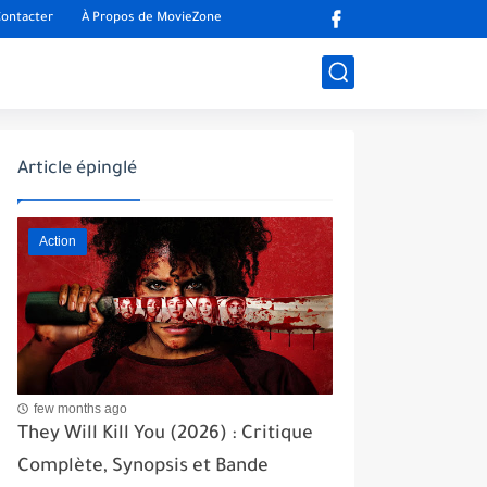
ontacter
À Propos de MovieZone
Article épinglé
Action
few months ago
They Will Kill You (2026) : Critique
Complète, Synopsis et Bande